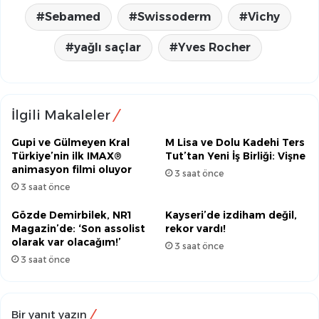
Sebamed
Swissoderm
Vichy
yağlı saçlar
Yves Rocher
İlgili Makaleler
Gupi ve Gülmeyen Kral
M Lisa ve Dolu Kadehi Ters
Türkiye’nin ilk IMAX®
Tut’tan Yeni İş Birliği: Vişne
animasyon filmi oluyor
3 saat önce
3 saat önce
Gözde Demirbilek, NR1
Kayseri’de izdiham değil,
Magazin’de: ‘Son assolist
rekor vardı!
olarak var olacağım!’
3 saat önce
3 saat önce
Bir yanıt yazın