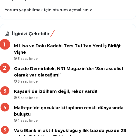
Yorum yapabilmek için
oturum açmalısınız
.
İlginizi Çekebilir
M Lisa ve Dolu Kadehi Ters Tut’tan Yeni İş Birliği:
Vişne
3 saat önce
Gözde Demirbilek, NR1 Magazin’de: ‘Son assolist
olarak var olacağım!’
3 saat önce
Kayseri’de izdiham değil, rekor vardı!
3 saat önce
Maltepe’de çocuklar kitapların renkli dünyasında
buluştu
4 saat önce
VakıfBank’ın aktif büyüklüğü yıllık bazda yüzde 28