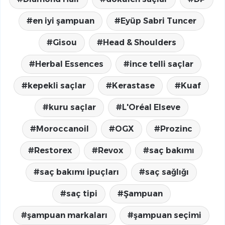
en iyi şampuan
Eyüp Sabri Tuncer
Gisou
Head & Shoulders
Herbal Essences
ince telli saçlar
kepekli saçlar
Kerastase
Kuaf
kuru saçlar
L'Oréal Elseve
Moroccanoil
OGX
Prozinc
Restorex
Revox
saç bakımı
saç bakımı ipuçları
saç sağlığı
saç tipi
Şampuan
şampuan markaları
şampuan seçimi