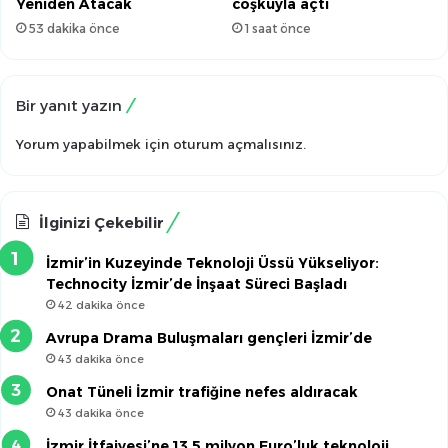
Yeniden Atacak
coşkuyla açtı
53 dakika önce
1 saat önce
Bir yanıt yazın
Yorum yapabilmek için
oturum açmalısınız
.
İlginizi Çekebilir
İzmir’in Kuzeyinde Teknoloji Üssü Yükseliyor:
Technocity İzmir’de İnşaat Süreci Başladı
42 dakika önce
Avrupa Drama Buluşmaları gençleri İzmir’de
43 dakika önce
Onat Tüneli İzmir trafiğine nefes aldıracak
43 dakika önce
İzmir İtfaiyesi’ne 13,5 milyon Euro’luk teknoloji