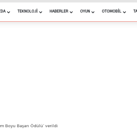
ZDA
TEKNOLOJI
HABERLER
OYUN
OTOMOBIL
T
am Boyu Başarı Ödülü’ verildi