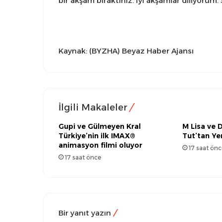
bir akşam bıraktınız. İyi akşamlar diliyorum. 
Kaynak: (BYZHA) Beyaz Haber Ajansı
İlgili Makaleler
Gupi ve Gülmeyen Kral
M Lisa ve 
Türkiye’nin ilk IMAX®
Tut’tan Yeni
animasyon filmi oluyor
17 saat önc
17 saat önce
Bir yanıt yazın