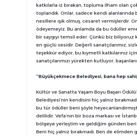
katkılarla iz bırakan, topluma ilham olan ç
toplandık. Onlar, sadece kendi alanlarında
nesillere ışık olmuş, cesaret vermişlerdir. 
ödeyemeyiz. Bu anlamda da bu ödüller emekl
bir saygıyı temsil eder. Çünkü biz biliyoruz k
en güçlü sesidir. Değerli sanatçılarımız, siz
teşekkür ediyor, bu kıymetli katkılarınız iç
sanatçılarımızı yürekten kutluyor, başarıla
‘’Büyükçekmece Belediyesi, bana hep sahip 
Kültür ve Sanatta Yaşam Boyu Başarı Ödül
Belediyesi’nin kendisini hiç yalnız bırakmad
bu tür ödüller beni şöyle heyecanlandırmıştı
delilidir. Vefa’nın bir boza markası ve İstanb
bölgeye yerleştim ve geldiğim günden beri
Beni hiç yalnız bırakmadı. Ben de elimden g