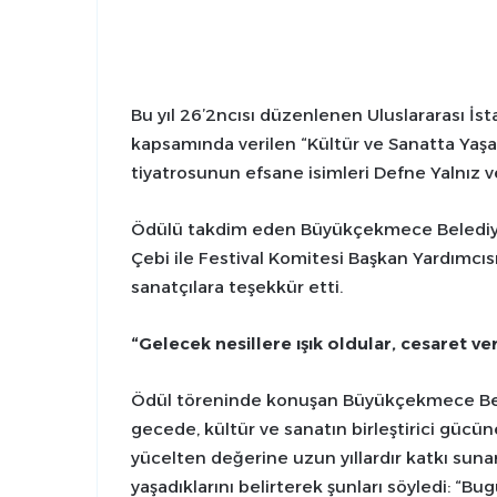
Bu yıl 26’2ncısı düzenlenen Uluslararası İ
kapsamında verilen “Kültür ve Sanatta Yaşa
tiyatrosunun efsane isimleri Defne Yalnız ve 
Ödülü takdim eden Büyükçekmece Belediye 
Çebi ile Festival Komitesi Başkan Yardımcıs
sanatçılara teşekkür etti.
“Gelecek nesillere ışık oldular, cesaret ve
Ödül töreninde konuşan Büyükçekmece Bele
gecede, kültür ve sanatın birleştirici gücü
yücelten değerine uzun yıllardır katkı suna
yaşadıklarını belirterek şunları söyledi: “Bu