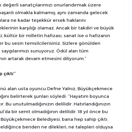
ok değerli sanatçılarımızı onurlandırmak üzere
 başarılı olmakla kalmamış; aynı zamanda gelecek
Onlara ne kadar teşekkür ersek haklarını
erinin karşılığı olamaz. Ancak bir takdiri ve büyük
i; kültür bir milletin hafızası, sanat ise o hafızanın
ler bu sesin temsilcilerisiniz. Sizlere gönülden
in saygılarımızı sunuyoruz. Ödül alan tüm
rının artarak devam etmesini diliyorum.”
çıktı’’
ü’nü alan usta oyuncu Defne Yalnız, Büyükçekmece
ığını belirterek şunları söyledi: ‘’Hayatım boyunca
r. Bu unutulmadığınızın delilidir. Hatırlandığınızın
ul’da bir semt olmadığının delilidir. 18 yıl önce bu
 Büyükçekmece Belediyesi, bana hep sahip çıktı.
eldiğince benden ne dilekleri, ne talepleri olduysa