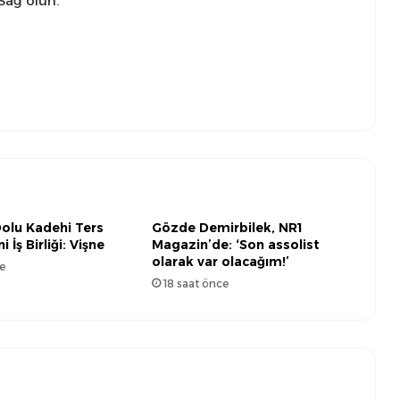
Sağ olun.’’
Dolu Kadehi Ters
Gözde Demirbilek, NR1
 İş Birliği: Vişne
Magazin’de: ‘Son assolist
olarak var olacağım!’
e
18 saat önce