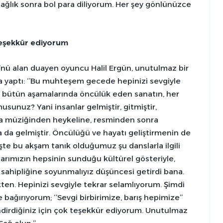
sağlık sonra bol para diliyorum. Her şey gönlünüzce
k teşekkür ediyorum
’nü alan duayen oyuncu Halil Ergün, unutulmaz bir
a yaptı: ‘’Bu muhteşem gecede hepinizi sevgiyle
n bütün aşamalarında öncülük eden sanatın, her
sunuz? Yani insanlar gelmiştir, gitmiştir,
a müziğinden heykeline, resminden sonra
 da gelmiştir. Öncülüğü ve hayatı geliştirmenin de
şte bu akşam tanık olduğumuz şu danslarla ilgili
arımızın hepsinin sunduğu kültürel gösteriyle,
 sahipliğine soyunmalıyız düşüncesi getirdi bana.
en. Hepinizi sevgiyle tekrar selamlıyorum. Şimdi
 bağırıyorum; ‘’Sevgi birbirimize, barış hepimize’’
lendirdiğiniz için çok teşekkür ediyorum. Unutulmaz