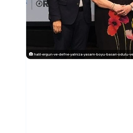
halil-ergun-ve-defne-yalniza-yasam-boyu-basari-odulu-ver