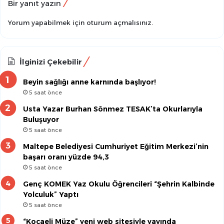
Bir yanıt yazın
Yorum yapabilmek için
oturum açmalısınız
.
İlginizi Çekebilir
Beyin sağlığı anne karnında başlıyor!
5 saat önce
Usta Yazar Burhan Sönmez TESAK’ta Okurlarıyla
Buluşuyor
5 saat önce
Maltepe Belediyesi Cumhuriyet Eğitim Merkezi’nin
başarı oranı yüzde 94,3
5 saat önce
Genç KOMEK Yaz Okulu Öğrencileri “Şehrin Kalbinde
Yolculuk” Yaptı
5 saat önce
“Kocaeli Müze” yeni web sitesiyle yayında