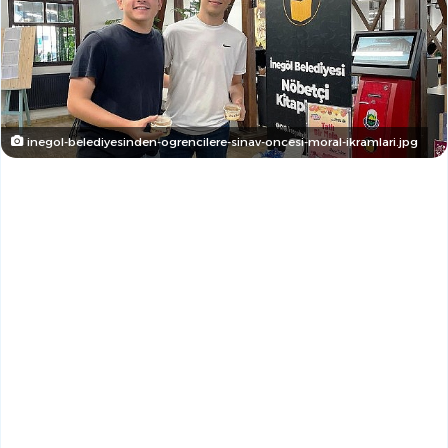
inegol-belediyesinden-ogrencilere-sinav-oncesi-moral-ikramlari.jpg