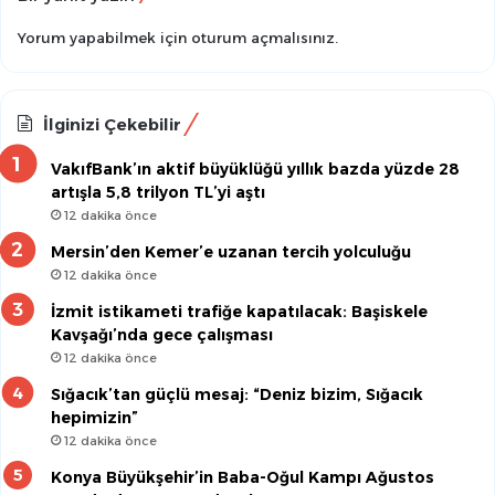
Yorum yapabilmek için
oturum açmalısınız
.
İlginizi Çekebilir
VakıfBank’ın aktif büyüklüğü yıllık bazda yüzde 28
artışla 5,8 trilyon TL’yi aştı
12 dakika önce
Mersin’den Kemer’e uzanan tercih yolculuğu
12 dakika önce
İzmit istikameti trafiğe kapatılacak: Başiskele
Kavşağı’nda gece çalışması
12 dakika önce
Sığacık’tan güçlü mesaj: “Deniz bizim, Sığacık
hepimizin”
12 dakika önce
Konya Büyükşehir’in Baba-Oğul Kampı Ağustos