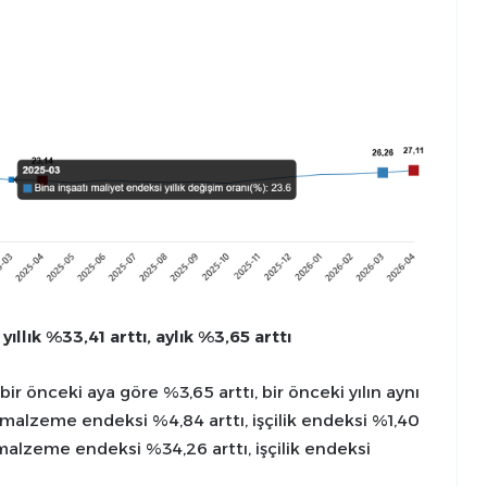
yıllık %33,41 arttı, aylık %3,65 arttı
 bir önceki aya göre %3,65 arttı, bir önceki yılın aynı
e malzeme endeksi %4,84 arttı, işçilik endeksi %1,40
e malzeme endeksi %34,26 arttı, işçilik endeksi