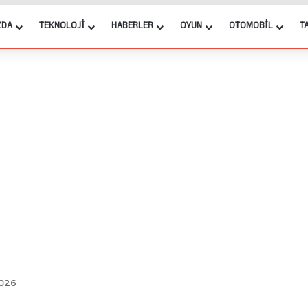
ZDA
TEKNOLOJI
HABERLER
OYUN
OTOMOBIL
T
2026