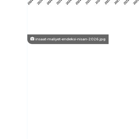
insaat-maliyet-endeksi-nisan-2026.jpg