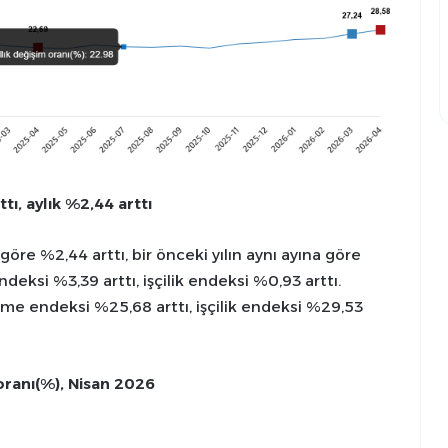
ttı, aylık %2,44 arttı
göre %2,44 arttı, bir önceki yılın aynı ayına göre
deksi %3,39 arttı, işçilik endeksi %0,93 arttı.
zeme endeksi %25,68 arttı, işçilik endeksi %29,53
 oranı(%), Nisan 2026