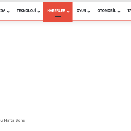
ZDA
TEKNOLOJI
HABERLER
OYUN
OTOMOBIL
T
, Bu Hafta Sonu