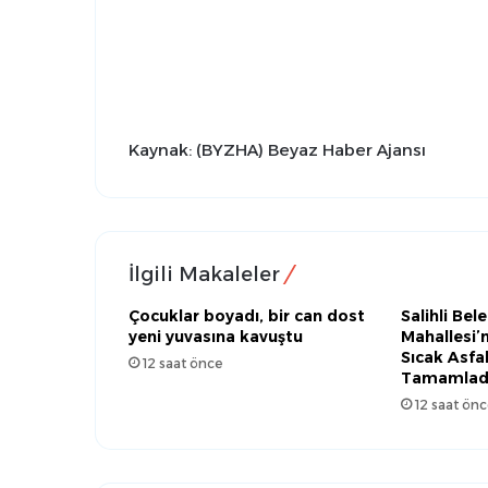
Kaynak: (BYZHA) Beyaz Haber Ajansı
İlgili Makaleler
Çocuklar boyadı, bir can dost
Salihli Bele
yeni yuvasına kavuştu
Mahallesi’
Sıcak Asfa
12 saat önce
Tamamlad
12 saat önc