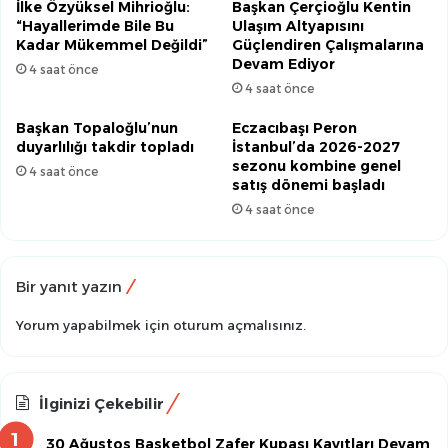
İlke Özyüksel Mihrioğlu:
Başkan Çerçioğlu Kentin
“Hayallerimde Bile Bu
Ulaşım Altyapısını
Kadar Mükemmel Değildi”
Güçlendiren Çalışmalarına
Devam Ediyor
4 saat önce
4 saat önce
Başkan Topaloğlu’nun
Eczacıbaşı Peron
duyarlılığı takdir topladı
İstanbul’da 2026-2027
sezonu kombine genel
4 saat önce
satış dönemi başladı
4 saat önce
Bir yanıt yazın
Yorum yapabilmek için
oturum açmalısınız
.
İlginizi Çekebilir
30 Ağustos Basketbol Zafer Kupası Kayıtları Devam