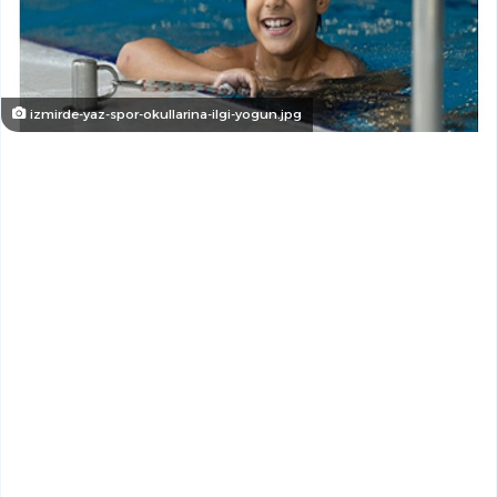
izmirde-yaz-spor-okullarina-ilgi-yogun.jpg