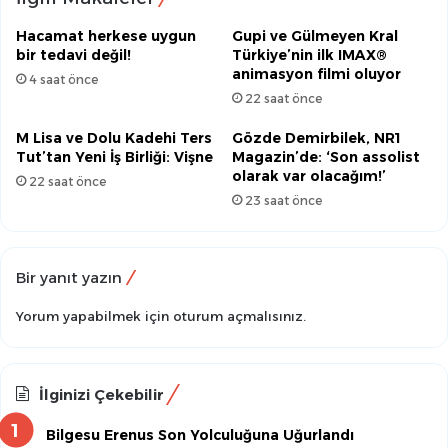
Hacamat herkese uygun
Gupi ve Gülmeyen Kral
bir tedavi değil!
Türkiye’nin ilk IMAX®
animasyon filmi oluyor
4 saat önce
22 saat önce
M Lisa ve Dolu Kadehi Ters
Gözde Demirbilek, NR1
Tut’tan Yeni İş Birliği: Vişne
Magazin’de: ‘Son assolist
olarak var olacağım!’
22 saat önce
23 saat önce
Bir yanıt yazın
Yorum yapabilmek için
oturum açmalısınız
.
İlginizi Çekebilir
Bilgesu Erenus Son Yolculuğuna Uğurlandı