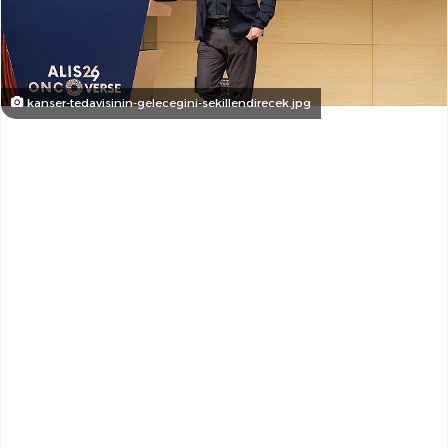
kanser-tedavisinin-gelecegini-sekillendirecek.jpg