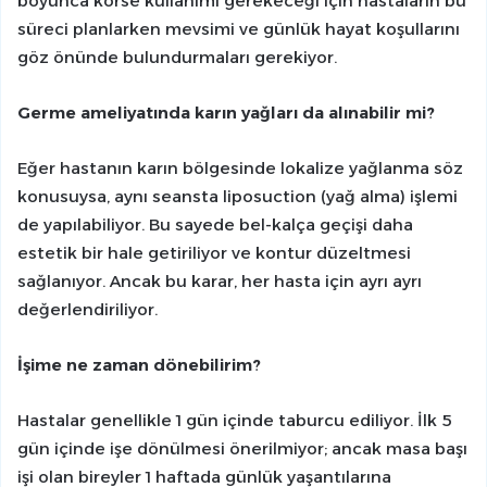
boyunca korse kullanımı gerekeceği için hastaların bu
süreci planlarken mevsimi ve günlük hayat koşullarını
göz önünde bulundurmaları gerekiyor.
Germe ameliyatında karın yağları da alınabilir mi?
Eğer hastanın karın bölgesinde lokalize yağlanma söz
konusuysa, aynı seansta liposuction (yağ alma) işlemi
de yapılabiliyor. Bu sayede bel-kalça geçişi daha
estetik bir hale getiriliyor ve kontur düzeltmesi
sağlanıyor. Ancak bu karar, her hasta için ayrı ayrı
değerlendiriliyor.
İşime ne zaman dönebilirim?
Hastalar genellikle 1 gün içinde taburcu ediliyor. İlk 5
gün içinde işe dönülmesi önerilmiyor; ancak masa başı
işi olan bireyler 1 haftada günlük yaşantılarına