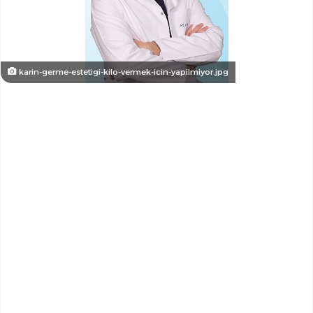
karin-germe-estetigi-kilo-vermek-icin-yapilmiyor.jpg