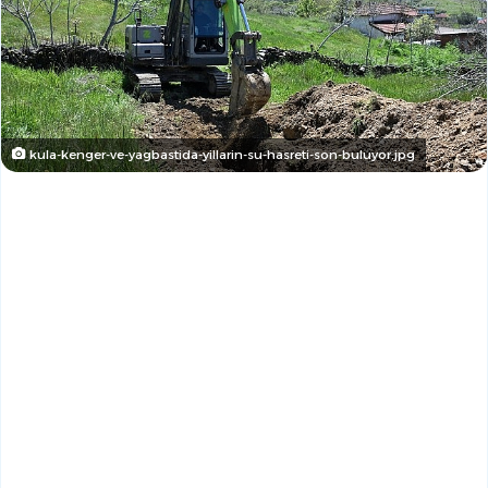
kula-kenger-ve-yagbastida-yillarin-su-hasreti-son-buluyor.jpg