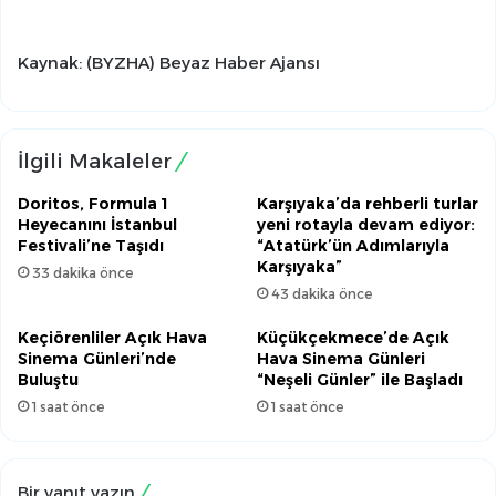
Kaynak: (BYZHA) Beyaz Haber Ajansı
İlgili Makaleler
Doritos, Formula 1
Karşıyaka’da rehberli turlar
Heyecanını İstanbul
yeni rotayla devam ediyor:
Festivali’ne Taşıdı
“Atatürk’ün Adımlarıyla
Karşıyaka”
33 dakika önce
43 dakika önce
Keçiörenliler Açık Hava
Küçükçekmece’de Açık
Sinema Günleri’nde
Hava Sinema Günleri
Buluştu
“Neşeli Günler” ile Başladı
1 saat önce
1 saat önce
Bir yanıt yazın