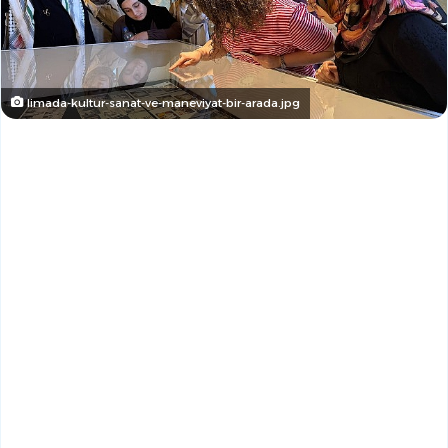
limada-kultur-sanat-ve-maneviyat-bir-arada.jpg