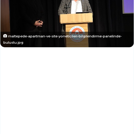
maltepede-apartman-ve-site-yoneticileri-bilgilendirme-panelinde-
bulustu.jpg