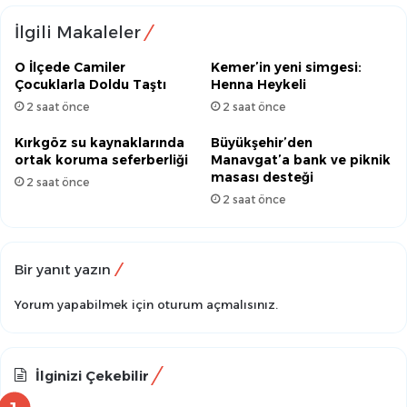
İlgili Makaleler
O İlçede Camiler
Kemer’in yeni simgesi:
Çocuklarla Doldu Taştı
Henna Heykeli
2 saat önce
2 saat önce
Kırkgöz su kaynaklarında
Büyükşehir’den
ortak koruma seferberliği
Manavgat’a bank ve piknik
masası desteği
2 saat önce
2 saat önce
Bir yanıt yazın
Yorum yapabilmek için
oturum açmalısınız
.
İlginizi Çekebilir