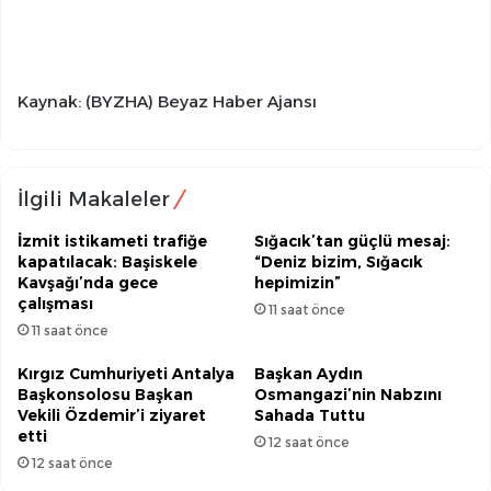
Kaynak: (BYZHA) Beyaz Haber Ajansı
İlgili Makaleler
İzmit istikameti trafiğe
Sığacık’tan güçlü mesaj:
kapatılacak: Başiskele
“Deniz bizim, Sığacık
Kavşağı’nda gece
hepimizin”
çalışması
11 saat önce
11 saat önce
Kırgız Cumhuriyeti Antalya
Başkan Aydın
Başkonsolosu Başkan
Osmangazi’nin Nabzını
Vekili Özdemir’i ziyaret
Sahada Tuttu
etti
12 saat önce
12 saat önce