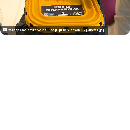
maltepede-cevre-ve-halk-sagligi-icin-ornek-uygulama.jpg