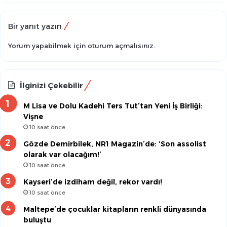
Bir yanıt yazın
Yorum yapabilmek için
oturum açmalısınız
.
İlginizi Çekebilir
M Lisa ve Dolu Kadehi Ters Tut’tan Yeni İş Birliği:
Vişne
10 saat önce
Gözde Demirbilek, NR1 Magazin’de: ‘Son assolist
olarak var olacağım!’
10 saat önce
Kayseri’de izdiham değil, rekor vardı!
10 saat önce
Maltepe’de çocuklar kitapların renkli dünyasında
buluştu