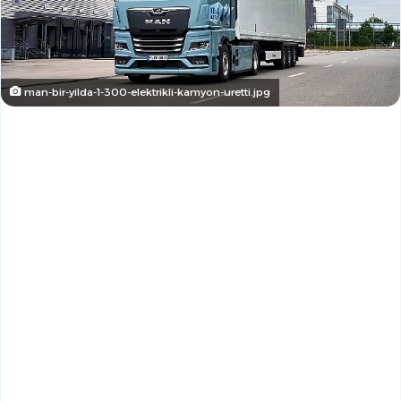
man-bir-yilda-1-300-elektrikli-kamyon-uretti.jpg