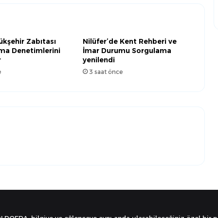
kşehir Zabıtası
Nilüfer’de Kent Rehberi ve
ma Denetimlerini
İmar Durumu Sorgulama
r
yenilendi
e
3 saat önce