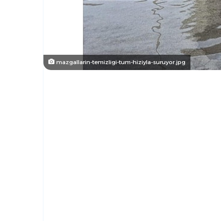
mazgallarin-temizligi-tum-hiziyla-suruyor.jpg