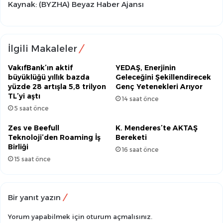
Kaynak: (BYZHA) Beyaz Haber Ajansı
İlgili Makaleler
VakıfBank’ın aktif
YEDAŞ, Enerjinin
büyüklüğü yıllık bazda
Geleceğini Şekillendirecek
yüzde 28 artışla 5,8 trilyon
Genç Yetenekleri Arıyor
TL’yi aştı
14 saat önce
5 saat önce
Zes ve Beefull
K. Menderes’te AKTAŞ
Teknoloji’den Roaming İş
Bereketi
Birliği
16 saat önce
15 saat önce
Bir yanıt yazın
Yorum yapabilmek için
oturum açmalısınız
.