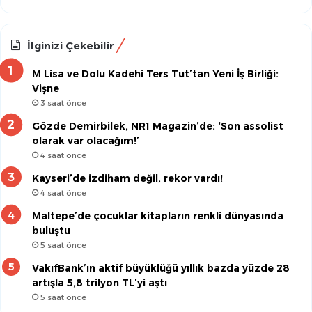
İlginizi Çekebilir
M Lisa ve Dolu Kadehi Ters Tut’tan Yeni İş Birliği:
Vişne
3 saat önce
Gözde Demirbilek, NR1 Magazin’de: ‘Son assolist
olarak var olacağım!’
4 saat önce
Kayseri’de izdiham değil, rekor vardı!
4 saat önce
Maltepe’de çocuklar kitapların renkli dünyasında
buluştu
5 saat önce
VakıfBank’ın aktif büyüklüğü yıllık bazda yüzde 28
artışla 5,8 trilyon TL’yi aştı
5 saat önce