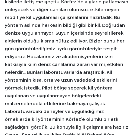
kişilerle iletişime geçtik. Körfez’de algların patlamasını
önleyecek ve diğer canlıları olumsuz etkilemeyen
modifiye kil uygulaması çalışmalarını hazırladık. Bu
yöntem aslında herkesin bildiği gibi bir kil. Doğrudan
denize uygulanmıyor. Suyun içerisinde seyreltilerek
alglerin olduğu kısma nüfuz ediliyor. Bizler bunu her
gün görüntülediğimiz uydu görüntüleriyle tespit
ediyoruz. Hocalarımız ve akademisyenlerimizin
katkısıyla kilin deniz canlılarına zararı var mı, etkileri
nelerdir… Bunları laboratuvarlarda araştırdık. Kil
yönteminin kısa, orta ve uzun vadedeki etkilerini
görmek istedik. Pilot bölge seçerek kil yöntemi
uygulanan ve uygulanmayan bölgelerdeki
malzemelerdeki etkilerine bakmaya çalıştık.
Laboratuvardaki deneyler ve uyguladığımız
örneklerde kil yönteminin Körfez’e olumlu bir etki
sağladığını gördük. Bu konuyla ilgili çalışmalara hazırız.
Çevre, Şehircilik ve İklim Değişikliği Bakanlığı’na