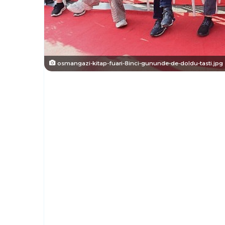
osmangazi-kitap-fuari-8inci-gununde-de-doldu-tasti.jpg