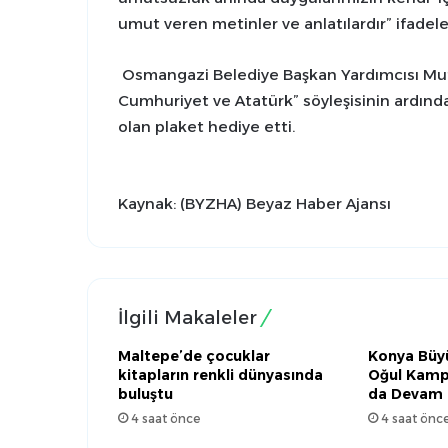
umut veren metinler ve anlatılardır” ifadele
Osmangazi Belediye Başkan Yardımcısı Mutl
Cumhuriyet ve Atatürk” söyleşisinin ardınd
olan plaket hediye etti.
Kaynak: (BYZHA) Beyaz Haber Ajansı
İlgili Makaleler
Maltepe’de çocuklar
Konya Büyü
kitapların renkli dünyasında
Oğul Kamp
buluştu
da Devam 
4 saat önce
4 saat önc