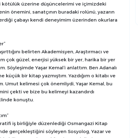
kötülük üzerine düşüncelerimi ve içimizdeki
enin önemini, sanatçının buradaki rolünü, yazarın
terdiği çabayı kendi deneyimim üzerinden okurlara
er”
şırttığını belirten Akademisyen, Araştırmacı ve
m çok güzel, enerjisi yüksek bir yer, harika bir yer
m. Söyleşimde Yaşar Kemal’i anlattım. Ben Adanalı
e küçük bir kitap yazmıştım. Yazdığım o kitabı ve
m. Umut kelimesi çok önemliydi, Yaşar Kemal, bu
mini çekti ve bize bu kelimeyi kazandırdı
klinde konuştu.
tım”
tifi iş birliğiyle düzenlediği Osmangazi Kitap
nde gerçekleştiğini söyleyen Sosyolog, Yazar ve