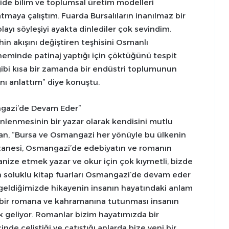
ide bilim ve toplumsal üretim modelleri
maya çalıştım. Fuarda Bursalıların inanılmaz bir
olayı söyleşiyi ayakta dinlediler çok sevindim.
in akışını değiştiren teşhisini Osmanlı
neminde patinaj yaptığı için çöktüğünü tespit
gibi kısa bir zamanda bir endüstri toplumunun
nı anlattım” diye konuştu.
ngazi’de Devam Eder”
nlenmesinin bir yazar olarak kendisini mutlu
ufan, “Bursa ve Osmangazi her yönüyle bu ülkenin
 tanesi, Osmangazi’de edebiyatın ve romanın
anize etmek yazar ve okur için çok kıymetli, bizde
un soluklu kitap fuarları Osmangazi’de devam eder
a geldiğimizde hikayenin insanın hayatındaki anlam
n bir romana ve kahramanına tutunması insanın
ık geliyor. Romanlar bizim hayatımızda bir
e çeliştiği ve çatıştığı anlarda bize yeni bir