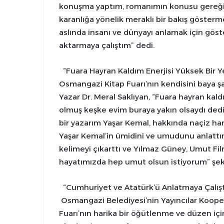
konuşma yaptım, romanımın konusu gereği 
karanlığa yönelik meraklı bir bakış gösterm
aslında insanı ve dünyayı anlamak için gös
aktarmaya çalıştım” dedi.
“Fuara Hayran Kaldım Enerjisi Yüksek Bir Y
Osmangazi Kitap Fuarı’nın kendisini baya şa
Yazar Dr. Meral Saklıyan, “Fuara hayran kaldı
olmuş keşke evim buraya yakın olsaydı dedi
bir yazarım Yaşar Kemal, hakkında naçiz han
Yaşar Kemal’in ümidini ve umudunu anlattı
kelimeyi çıkarttı ve Yılmaz Güney, Umut Fil
hayatımızda hep umut olsun istiyorum” şe
“Cumhuriyet ve Atatürk’ü Anlatmaya Çalış
Osmangazi Belediyesi’nin Yayıncılar Koopera
Fuarı’nın harika bir öğütlenme ve düzen içi