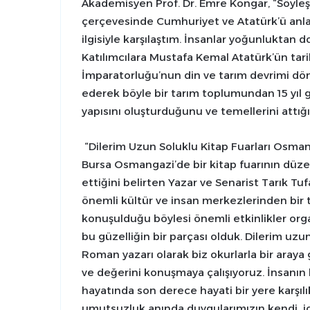
Akademisyen Prof. Dr. Emre Kongar, “Söyleş
çerçevesinde Cumhuriyet ve Atatürk’ü anlat
ilgisiyle karşılaştım. İnsanlar yoğunluktan d
Katılımcılara Mustafa Kemal Atatürk’ün tarih
İmparatorluğu’nun din ve tarım devrimi dö
ederek böyle bir tarım toplumundan 15 yıl 
yapısını oluşturduğunu ve temellerini attığı
“Dilerim Uzun Soluklu Kitap Fuarları Osma
Bursa Osmangazi’de bir kitap fuarının düze
ettiğini belirten Yazar ve Senarist Tarık T
önemli kültür ve insan merkezlerinden bir
konuşulduğu böylesi önemli etkinlikler org
bu güzelliğin bir parçası olduk. Dilerim uz
Roman yazarı olarak biz okurlarla bir aray
ve değerini konuşmaya çalışıyoruz. İnsanı
hayatında son derece hayati bir yere karşıl
umutsuzluk anında duygularımızın kendi içind