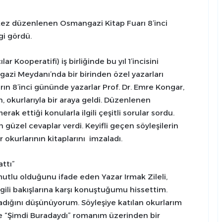
 kez düzenlenen Osmangazi Kitap Fuarı 8’inci
gi gördü.
Kooperatifi) iş birliğinde bu yıl 1’incisini
zi Meydanı’nda bir birinden özel yazarları
ın 8’inci gününde yazarlar Prof. Dr. Emre Kongar,
an, okurlarıyla bir araya geldi. Düzenlenen
rak ettiği konularla ilgili çeşitli sorular sordu.
n güzel cevaplar verdi. Keyifli geçen söyleşilerin
okurlarının kitaplarını imzaladı.
ttı”
tlu olduğunu ifade eden Yazar Irmak Zileli,
ilgili bakışlarına karşı konuştuğumu hissettim.
ladığını düşünüyorum. Söyleşiye katılan okurlarım
ide “Şimdi Buradaydı” romanım üzerinden bir