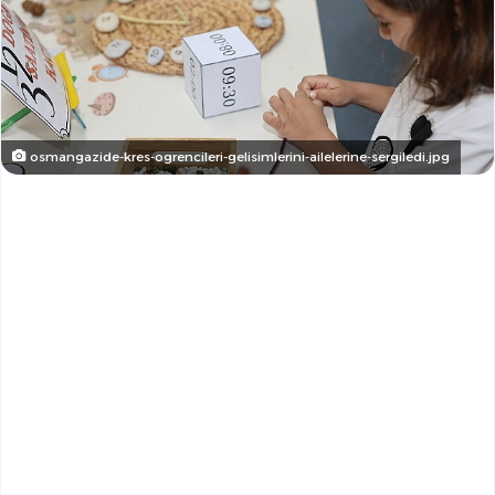
osmangazide-kres-ogrencileri-gelisimlerini-ailelerine-sergiledi.jpg