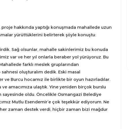
, proje hakkında yaptığı konuşmada mahallede uzun
şmalar yürüttüklerini belirterek şöyle konuştu:
tirdik. Sağ olsunlar, mahalle sakinlerimiz bu konuda
miz var ve her yıl onlarla beraber yol yürüyoruz. Bu
k. Mahallede farklı meslek gruplarından
o sahnesi oluşturalım dedik. Eski masal
ve Burcu hocamız ile birlikte bir oyun hazırladılar.
 ve amacımıza ulaştık. Yine yeniden birçok burslu
in sayesinde oldu. Öncelikle Osmangazi Belediye
cımız Mutlu Esendemir’e çok teşekkür ediyorum. Ne
her zaman destek verdi, hiçbir zaman bizi mağdur