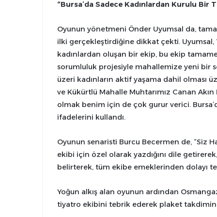
“Bursa’da Sadece Kadınlardan Kurulu Bir Tiy
Oyunun yönetmeni Önder Uyumsal da, tamame
ilki gerçekleştirdiğine dikkat çekti. Uyumsa
kadınlardan oluşan bir ekip, bu ekip tamamen 
sorumluluk projesiyle mahallemize yeni bir so
üzeri kadınların aktif yaşama dahil olması 
ve Kükürtlü Mahalle Muhtarımız Canan Akın 
olmak benim için de çok gurur verici. Bursa’da
ifadelerini kullandı.
Oyunun senaristi Burcu Becermen de, “Siz Ha
ekibi için özel olarak yazdığını dile getirere
belirterek, tüm ekibe emeklerinden dolayı te
Yoğun alkış alan oyunun ardından Osmangaz
tiyatro ekibini tebrik ederek plaket takdimi