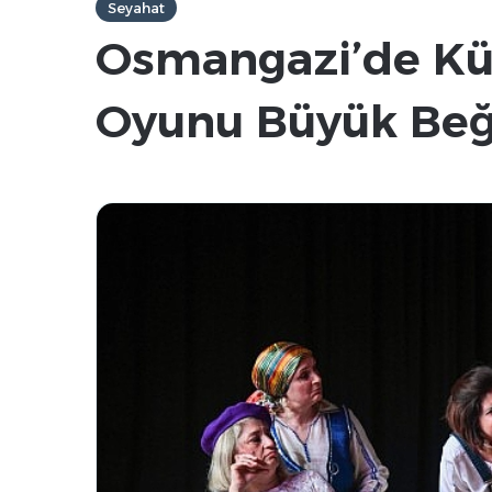
Seyahat
Osmangazi’de Kük
Oyunu Büyük Beğ