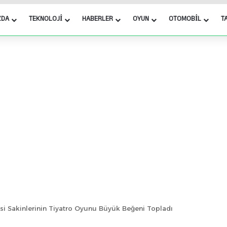
ZDA
TEKNOLOJI
HABERLER
OYUN
OTOMOBIL
T
i Sakinlerinin Tiyatro Oyunu Büyük Beğeni Topladı