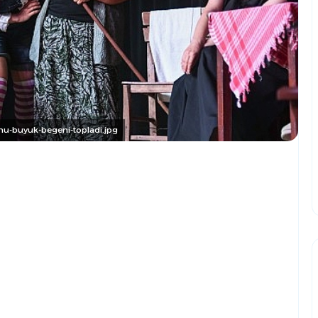
unu-buyuk-begeni-topladi.jpg