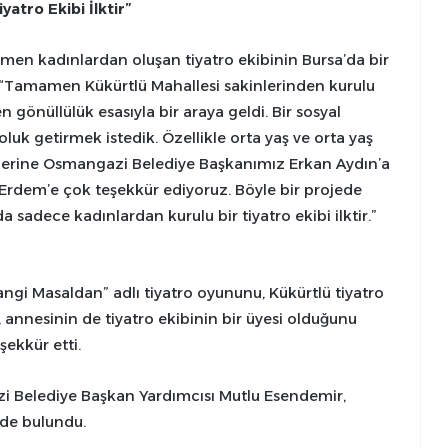
atro Ekibi İlktir”
n kadınlardan oluşan tiyatro ekibinin Bursa’da bir
l, “Tamamen Kükürtlü Mahallesi sakinlerinden kurulu
gönüllülük esasıyla bir araya geldi. Bir sosyal
luk getirmek istedik. Özellikle orta yaş ve orta yaş
üzerine Osmangazi Belediye Başkanımız Erkan Aydın’a
Erdem’e çok teşekkür ediyoruz. Böyle bir projede
 sadece kadınlardan kurulu bir tiyatro ekibi ilktir.”
ngi Masaldan” adlı tiyatro oyununu, Kükürtlü tiyatro
k, annesinin de tiyatro ekibinin bir üyesi olduğunu
şekkür etti.
i Belediye Başkan Yardımcısı Mutlu Esendemir,
nde bulundu.