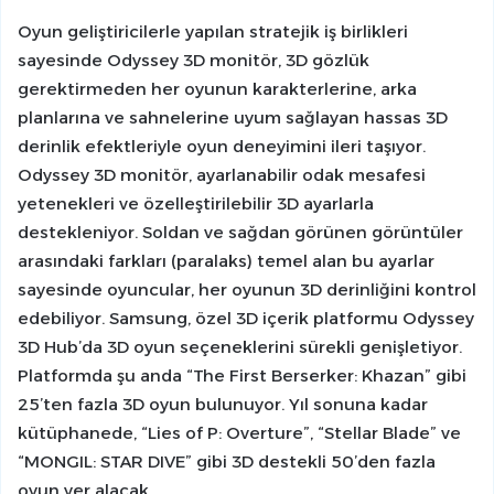
Oyun geliştiricilerle yapılan stratejik iş birlikleri
sayesinde Odyssey 3D monitör, 3D gözlük
gerektirmeden her oyunun karakterlerine, arka
planlarına ve sahnelerine uyum sağlayan hassas 3D
derinlik efektleriyle oyun deneyimini ileri taşıyor.
Odyssey 3D monitör, ayarlanabilir odak mesafesi
yetenekleri ve özelleştirilebilir 3D ayarlarla
destekleniyor. Soldan ve sağdan görünen görüntüler
arasındaki farkları (paralaks) temel alan bu ayarlar
sayesinde oyuncular, her oyunun 3D derinliğini kontrol
edebiliyor. Samsung, özel 3D içerik platformu Odyssey
3D Hub’da 3D oyun seçeneklerini sürekli genişletiyor.
Platformda şu anda “The First Berserker: Khazan” gibi
25’ten fazla 3D oyun bulunuyor. Yıl sonuna kadar
kütüphanede, “Lies of P: Overture”, “Stellar Blade” ve
“MONGIL: STAR DIVE” gibi 3D destekli 50’den fazla
oyun yer alacak.