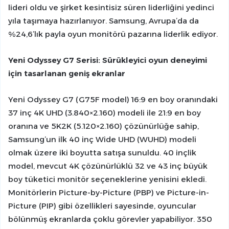
lideri oldu ve şirket kesintisiz süren liderliğini yedinci
yıla taşımaya hazırlanıyor. Samsung, Avrupa’da da
%24,6’lık payla oyun monitörü pazarına liderlik ediyor.
Yeni Odyssey G7 Serisi: Sürükleyici oyun deneyimi
için tasarlanan geniş ekranlar
Yeni Odyssey G7 (G75F model) 16:9 en boy oranındaki
37 inç 4K UHD (3.840×2.160) modeli ile 21:9 en boy
oranına ve 5K2K (5.120×2.160) çözünürlüğe sahip,
Samsung’un ilk 40 inç Wide UHD (WUHD) modeli
olmak üzere iki boyutta satışa sunuldu. 40 inçlik
model, mevcut 4K çözünürlüklü 32 ve 43 inç büyük
boy tüketici monitör seçeneklerine yenisini ekledi.
Monitörlerin Picture-by-Picture (PBP) ve Picture-in-
Picture (PIP) gibi özellikleri sayesinde, oyuncular
bölünmüş ekranlarda çoklu görevler yapabiliyor. 350