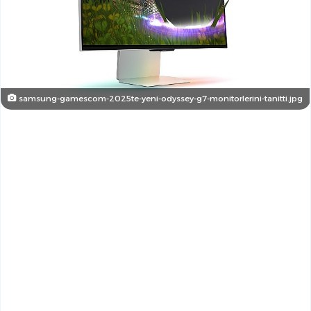
samsung-gamescom-2025te-yeni-odyssey-g7-monitorlerini-tanitti.jpg