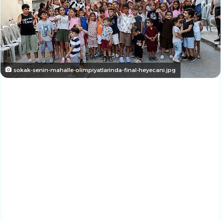
sokak-senin-mahalle-olimpiyatlarinda-final-heyecani.jpg