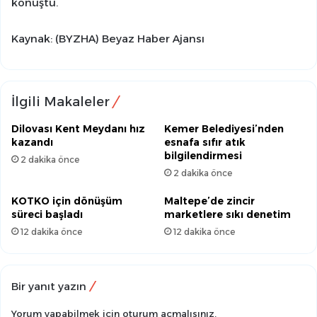
konuştu.
Kaynak: (BYZHA) Beyaz Haber Ajansı
İlgili Makaleler
Dilovası Kent Meydanı hız
Kemer Belediyesi’nden
kazandı
esnafa sıfır atık
bilgilendirmesi
2 dakika önce
2 dakika önce
KOTKO için dönüşüm
Maltepe’de zincir
süreci başladı
marketlere sıkı denetim
12 dakika önce
12 dakika önce
Bir yanıt yazın
Yorum yapabilmek için
oturum açmalısınız
.