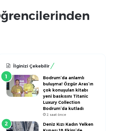
ğrencilerinden
İlginizi Çekebilir
Bodrum’da anlamlı
buluşma! Özgür Aras’ın
çok konuşulan kitabı
yeni baskısını Titanic
Luxury Collection
Bodrum’da kutladı
2 saat önce
Deniz Kızı Kadın Yelken
Kupası 18 Ekim’de