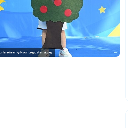
landiran-yil-sonu-gosterisi.jpg