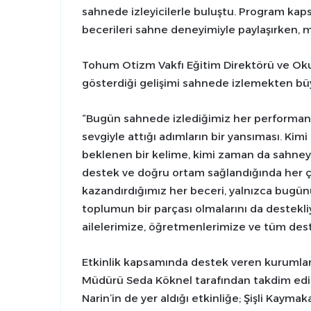
sahnede izleyicilerle buluştu. Program kap
becerileri sahne deneyimiyle paylaşırken, m
Tohum Otizm Vakfı Eğitim Direktörü ve Oku
gösterdiği gelişimi sahnede izlemekten büyü
“Bugün sahnede izlediğimiz her performans,
sevgiyle attığı adımların bir yansıması. Kim
beklenen bir kelime, kimi zaman da sahneye
destek ve doğru ortam sağlandığında her ç
kazandırdığımız her beceri, yalnızca bugünü
toplumun bir parçası olmalarını da destekli
ailelerimize, öğretmenlerimize ve tüm des
Etkinlik kapsamında destek veren kurumlar
Müdürü Seda Köknel tarafından takdim edi
Narin’in de yer aldığı etkinliğe; Şişli Kayma