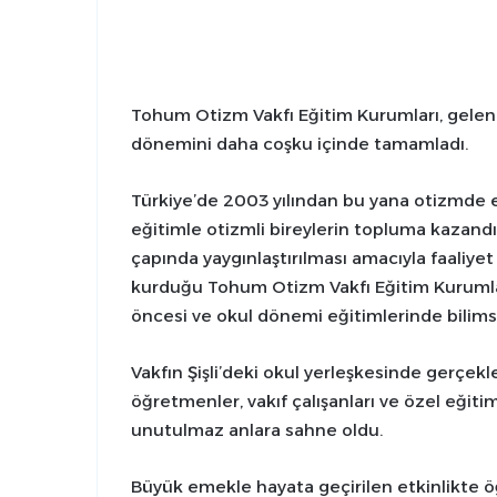
Tohum Otizm Vakfı Eğitim Kurumları, gelenek
dönemini daha coşku içinde tamamladı.
Türkiye’de 2003 yılından bu yana otizmde e
eğitimle otizmli bireylerin topluma kazandı
çapında yaygınlaştırılması amacıyla faaliy
kurduğu Tohum Otizm Vakfı Eğitim Kurumlar
öncesi ve okul dönemi eğitimlerinde bilimse
Vakfın Şişli’deki okul yerleşkesinde gerçekle
öğretmenler, vakıf çalışanları ve özel eğiti
unutulmaz anlara sahne oldu.
Büyük emekle hayata geçirilen etkinlikte öğr