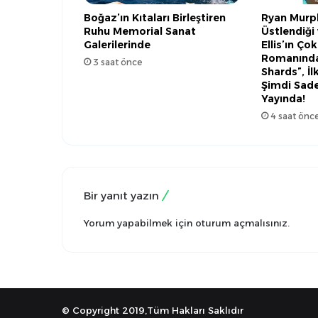
Boğaz’ın Kıtaları Birleştiren
Ryan Murph
Ruhu Memorial Sanat
Üstlendiği
Galerilerinde
Ellis’ın Ço
Romanında
3 saat önce
Shards”, İl
Şimdi Sade
Yayında!
4 saat önc
Bir yanıt yazın
Yorum yapabilmek için
oturum açmalısınız
.
© Copyright 2019,Tüm Hakları Saklıdır