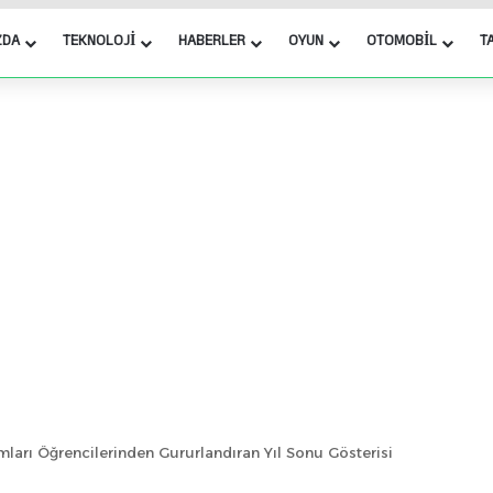
ZDA
TEKNOLOJI
HABERLER
OYUN
OTOMOBIL
T
arı Öğrencilerinden Gururlandıran Yıl Sonu Gösterisi