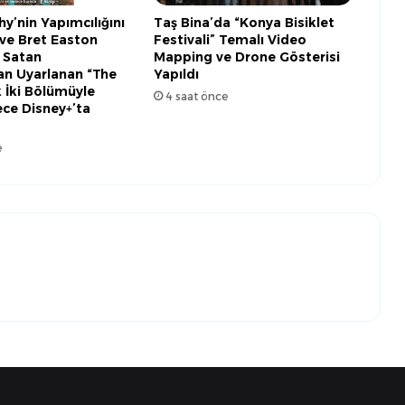
y’nin Yapımcılığını
Taş Bina’da “Konya Bisiklet
 ve Bret Easton
Festivali” Temalı Video
k Satan
Mapping ve Drone Gösterisi
n Uyarlanan “The
Yapıldı
k İki Bölümüyle
4 saat önce
ce Disney+’ta
e