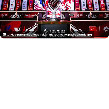
turkiye-pubg-mobileda-rekorlarla-dunya-kupasi-yolunda.jpg