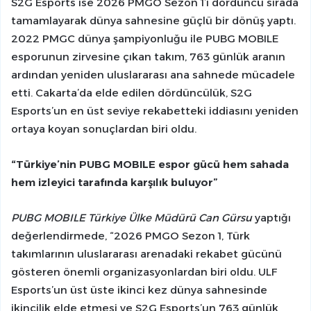
S2G Esports ise 2026 PMGO Sezon 1’i dördüncü sırada
tamamlayarak dünya sahnesine güçlü bir dönüş yaptı.
2022 PMGC dünya şampiyonluğu ile PUBG MOBILE
esporunun zirvesine çıkan takım, 763 günlük aranın
ardından yeniden uluslararası ana sahnede mücadele
etti. Cakarta’da elde edilen dördüncülük, S2G
Esports’un en üst seviye rekabetteki iddiasını yeniden
ortaya koyan sonuçlardan biri oldu.
“Türkiye’nin PUBG MOBILE espor gücü hem sahada
hem izleyici tarafında karşılık buluyor”
PUBG MOBILE Türkiye Ülke Müdürü Can Gürsu
yaptığı
değerlendirmede, “2026 PMGO Sezon 1, Türk
takımlarının uluslararası arenadaki rekabet gücünü
gösteren önemli organizasyonlardan biri oldu. ULF
Esports’un üst üste ikinci kez dünya sahnesinde
ikincilik elde etmesi ve S2G Esports’un 763 günlük