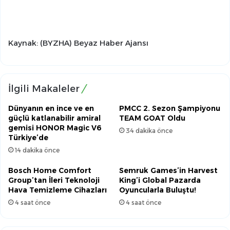
Kaynak: (BYZHA) Beyaz Haber Ajansı
İlgili Makaleler
Dünyanın en ince ve en
PMCC 2. Sezon Şampiyonu
güçlü katlanabilir amiral
TEAM GOAT Oldu
gemisi HONOR Magic V6
34 dakika önce
Türkiye’de
14 dakika önce
Bosch Home Comfort
Semruk Games’in Harvest
Group’tan İleri Teknoloji
King’i Global Pazarda
Hava Temizleme Cihazları
Oyuncularla Buluştu!
4 saat önce
4 saat önce