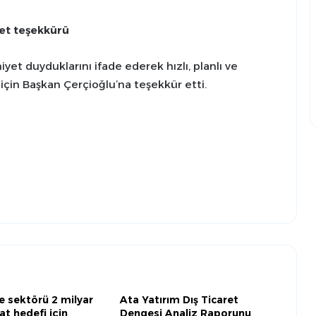
et teşekkürü
t duyduklarını ifade ederek hızlı, planlı ve
 için Başkan Çerçioğlu’na teşekkür etti.
 sektörü 2 milyar
Ata Yatırım Dış Ticaret
at hedefi için
Dengesi Analiz Raporunu