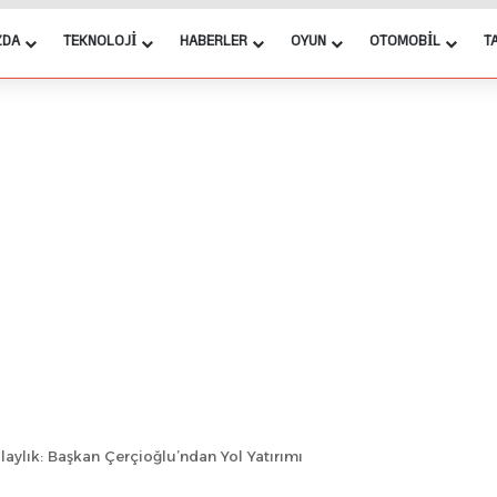
ZDA
TEKNOLOJI
HABERLER
OYUN
OTOMOBIL
T
aylık: Başkan Çerçioğlu’ndan Yol Yatırımı