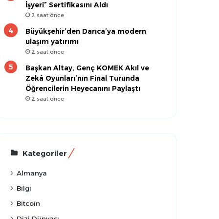
İşyeri” Sertifikasını Aldı
2 saat önce
Büyükşehir’den Darıca’ya modern
ulaşım yatırımı
2 saat önce
Başkan Altay, Genç KOMEK Akıl ve
Zekâ Oyunları’nın Final Turunda
Öğrencilerin Heyecanını Paylaştı
2 saat önce
Kategoriler
Almanya
Bilgi
Bitcoin
Dizi Dünyası