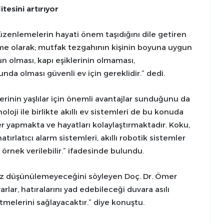
tesini artırıyor
üzenlemelerin hayati önem taşıdığını dile getiren
e olarak; mutfak tezgahının kişinin boyuna uygun
un olması, kapı eşiklerinin olmaması,
da olması güvenli ev için gereklidir.” dedi.
mlerinin yaşlılar için önemli avantajlar sunduğunu da
loji ile birlikte akıllı ev sistemleri de bu konuda
ler yapmakta ve hayatları kolaylaştırmaktadır. Koku,
tırlatıcı alarm sistemleri, akıllı robotik sistemler
 örnek verilebilir.” ifadesinde bulundu.
msız düşünülemeyeceğini söyleyen Doç. Dr. Ömer
varlar, hatıralarını yad edebileceği duvara asılı
setmelerini sağlayacaktır.” diye konuştu.