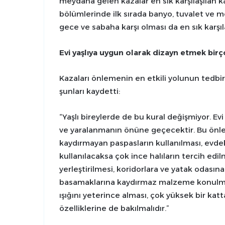
meydana gelen kazalar en sık karşılaşılan ka
bölümlerinde ilk sırada banyo, tuvalet ve 
gece ve sabaha karşı olması da en sık karşıl
Evi yaşlıya uygun olarak dizayn etmek bir
Kazaları önlemenin en etkili yolunun tedbi
şunları kaydetti:
“Yaşlı bireylerde de bu kural değişmiyor. E
ve yaralanmanın önüne geçecektir. Bu önle
kaydırmayan paspasların kullanılması, evdek
kullanılacaksa çok ince halıların tercih edil
yerleştirilmesi, koridorlara ve yatak odasına
basamaklarına kaydırmaz malzeme konulmasın
ışığını yeterince alması, çok yüksek bir ka
özelliklerine de bakılmalıdır.”