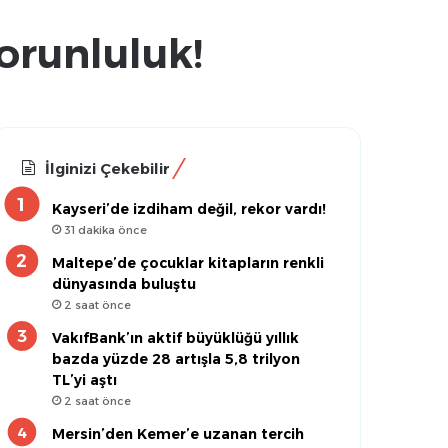
zorunluluk!
İlginizi Çekebilir
Kayseri’de izdiham değil, rekor vardı!
31 dakika önce
Maltepe’de çocuklar kitapların renkli
dünyasında buluştu
2 saat önce
VakıfBank’ın aktif büyüklüğü yıllık
bazda yüzde 28 artışla 5,8 trilyon
TL’yi aştı
2 saat önce
Mersin’den Kemer’e uzanan tercih