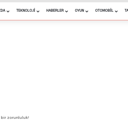
ZDA
TEKNOLOJI
HABERLER
OYUN
OTOMOBIL
T
k bir zorunluluk!