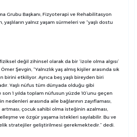
şma Grubu Başkanı, Fizyoterapi ve Rehabilitasyon
yaşlıların yalnız yaşam sürmeleri ve “yaşlı dostu
ziksel değil zihinsel olarak da bir ‘izole olma algısı’
Ömer Şevgin, “Yalnızlık yaş almış kişiler arasında sık
birini etkiliyor. Ayrıca beş yaşlı bireyden biri
tadır. Yaşlı nüfus tüm dünyada olduğu gibi
de son 1 yılda toplam nüfusun yüzde 10’unu geçen
in nedenleri arasında aile bağlarının zayıflaması,
 artması, çocuk sahibi olma isteğinin azalması,
lleşme ve özgür yaşama istekleri sayılabilir. Bu ve
elik stratejiler geliştirilmesi gerekmektedir.” dedi.