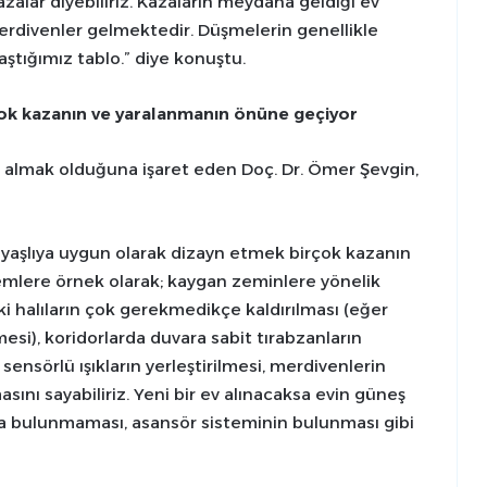
zalar diyebiliriz. Kazaların meydana geldiği ev
merdivenler gelmektedir. Düşmelerin genellikle
aştığımız tablo.” diye konuştu.
çok kazanın ve yaralanmanın önüne geçiyor
r almak olduğuna işaret eden Doç. Dr. Ömer Şevgin,
vi yaşlıya uygun olarak dizayn etmek birçok kazanın
mlere örnek olarak; kaygan zeminlere yönelik
i halıların çok gerekmedikçe kaldırılması (eğer
mesi), koridorlarda duvara sabit tırabzanların
 sensörlü ışıkların yerleştirilmesi, merdivenlerin
ı sayabiliriz. Yeni bir ev alınacaksa evin güneş
tta bulunmaması, asansör sisteminin bulunması gibi