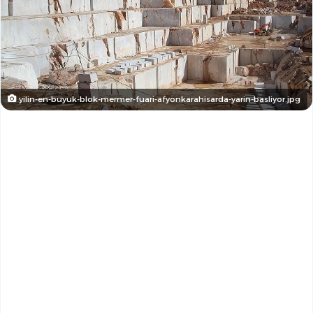
yilin-en-buyuk-blok-mermer-fuari-afyonkarahisarda-yarin-basliyor.jpg