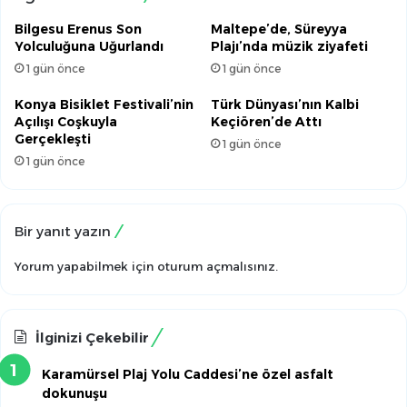
Bilgesu Erenus Son
Maltepe’de, Süreyya
Yolculuğuna Uğurlandı
Plajı’nda müzik ziyafeti
1 gün önce
1 gün önce
Konya Bisiklet Festivali’nin
Türk Dünyası’nın Kalbi
Açılışı Coşkuyla
Keçiören’de Attı
Gerçekleşti
1 gün önce
1 gün önce
Bir yanıt yazın
Yorum yapabilmek için
oturum açmalısınız
.
İlginizi Çekebilir
Karamürsel Plaj Yolu Caddesi’ne özel asfalt
dokunuşu