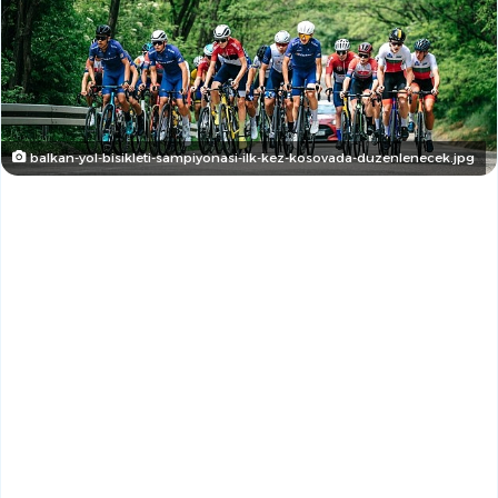
balkan-yol-bisikleti-sampiyonasi-ilk-kez-kosovada-duzenlenecek.jpg