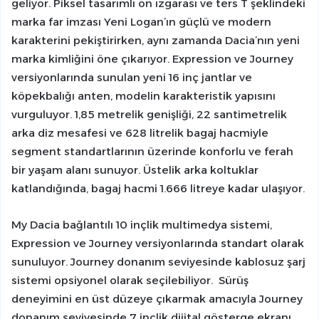
geliyor. Piksel tasarımlı ön ızgarası ve ters T şeklindeki
marka far imzası Yeni Logan’ın güçlü ve modern
karakterini pekiştirirken, aynı zamanda Dacia’nın yeni
marka kimliğini öne çıkarıyor. Expression ve Journey
versiyonlarında sunulan yeni 16 inç jantlar ve
köpekbalığı anten, modelin karakteristik yapısını
vurguluyor. 1,85 metrelik genişliği, 22 santimetrelik
arka diz mesafesi ve 628 litrelik bagaj hacmiyle
segment standartlarının üzerinde konforlu ve ferah
bir yaşam alanı sunuyor. Üstelik arka koltuklar
katlandığında, bagaj hacmi 1.666 litreye kadar ulaşıyor.
My Dacia bağlantılı 10 inçlik multimedya sistemi,
Expression ve Journey versiyonlarında standart olarak
sunuluyor. Journey donanım seviyesinde kablosuz şarj
sistemi opsiyonel olarak seçilebiliyor. Sürüş
deneyimini en üst düzeye çıkarmak amacıyla Journey
donanım seviyesinde 7 inçlik dijital gösterge ekranı