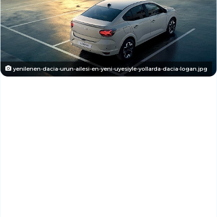
yenilenen-dacia-urun-ailesi-en-yeni-uyesiyle-yollarda-dacia-logan.jpg